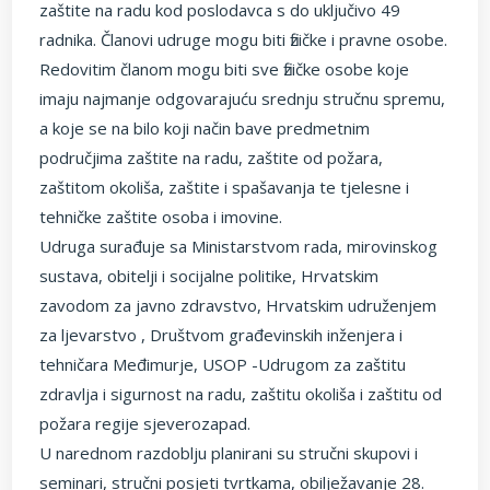
zaštite na radu kod poslodavca s do uključivo 49
radnika. Članovi udruge mogu biti fizičke i pravne osobe.
Redovitim članom mogu biti sve fizičke osobe koje
imaju najmanje odgovarajuću srednju stručnu spremu,
a koje se na bilo koji način bave predmetnim
područjima zaštite na radu, zaštite od požara,
zaštitom okoliša, zaštite i spašavanja te tjelesne i
tehničke zaštite osoba i imovine.
Udruga surađuje sa Ministarstvom rada, mirovinskog
sustava, obitelji i socijalne politike, Hrvatskim
zavodom za javno zdravstvo, Hrvatskim udruženjem
za ljevarstvo , Društvom građevinskih inženjera i
tehničara Međimurje, USOP -Udrugom za zaštitu
zdravlja i sigurnost na radu, zaštitu okoliša i zaštitu od
požara regije sjeverozapad.
U narednom razdoblju planirani su stručni skupovi i
seminari, stručni posjeti tvrtkama, obilježavanje 28.