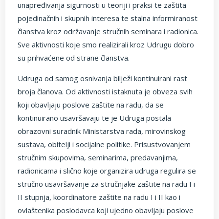
unapređivanja sigurnosti u teoriji i praksi te zaštita
pojedinačnih i skupnih interesa te stalna informiranost
članstva kroz održavanje stručnih seminara i radionica.
Sve aktivnosti koje smo realizirali kroz Udrugu dobro
su prihvaćene od strane članstva.
Udruga od samog osnivanja bilježi kontinuirani rast
broja članova. Od aktivnosti istaknuta je obveza svih
koji obavljaju poslove zaštite na radu, da se
kontinuirano usavršavaju te je Udruga postala
obrazovni suradnik Ministarstva rada, mirovinskog
sustava, obitelji i socijalne politike. Prisustvovanjem
stručnim skupovima, seminarima, predavanjima,
radionicama i slično koje organizira udruga regulira se
stručno usavršavanje za stručnjake zaštite na radu I i
II stupnja, koordinatore zaštite na radu I i II kao i
ovlaštenika poslodavca koji ujedno obavljaju poslove