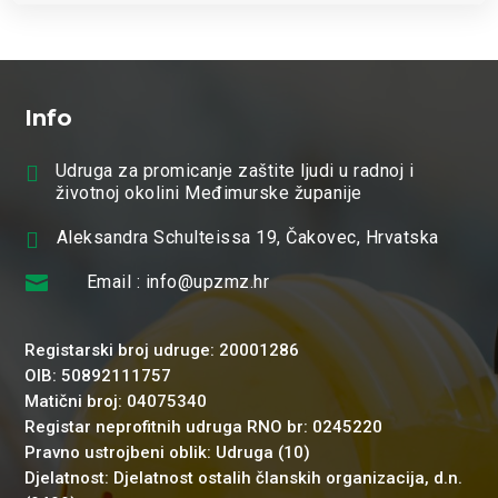
Info

Udruga za promicanje zaštite ljudi u radnoj i
životnoj okolini Međimurske županije

Aleksandra Schulteissa 19, Čakovec, Hrvatska

Email : info@upzmz.hr
Registarski broj udruge: 20001286
OIB: 50892111757
Matični broj: 04075340
Registar neprofitnih udruga RNO br: 0245220
Pravno ustrojbeni oblik: Udruga (10)
Djelatnost: Djelatnost ostalih članskih organizacija, d.n.