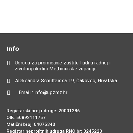
Info

Udruga za promicanje zaštite ljudi u radnoj i
životnoj okolini Međimurske županije

Aleksandra Schulteissa 19, Čakovec, Hrvatska

Email : info@upzmz.hr
Registarski broj udruge: 20001286
OIB: 50892111757
Matični broj: 04075340
Registar neprofitnih udruga RNO br: 0245220