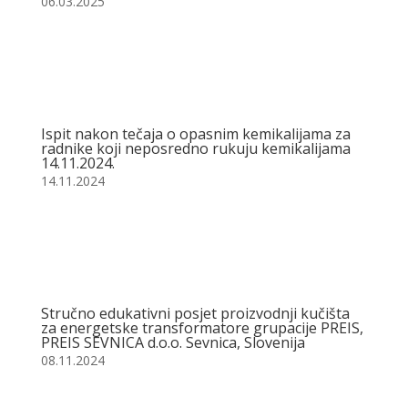
06.03.2025
Ispit nakon tečaja o opasnim kemikalijama za
radnike koji neposredno rukuju kemikalijama
14.11.2024.
14.11.2024
Stručno edukativni posjet proizvodnji kučišta
za energetske transformatore grupacije PREIS,
PREIS SEVNICA d.o.o. Sevnica, Slovenija
08.11.2024