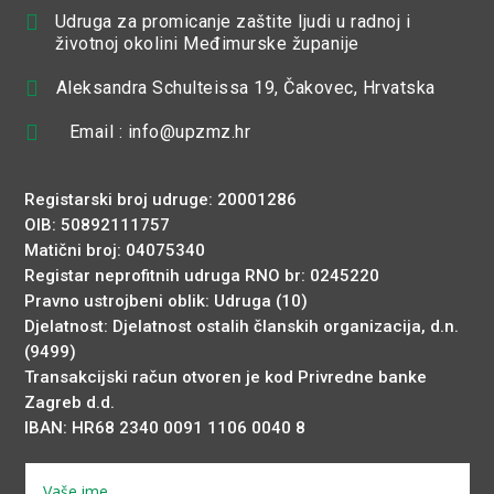

Udruga za promicanje zaštite ljudi u radnoj i
životnoj okolini Međimurske županije

Aleksandra Schulteissa 19, Čakovec, Hrvatska

Email : info@upzmz.hr
Registarski broj udruge: 20001286
OIB: 50892111757
Matični broj: 04075340
Registar neprofitnih udruga RNO br: 0245220
Pravno ustrojbeni oblik: Udruga (10)
Djelatnost: Djelatnost ostalih članskih organizacija, d.n.
(9499)
Transakcijski račun otvoren je kod Privredne banke
Zagreb d.d.
IBAN: HR68 2340 0091 1106 0040 8