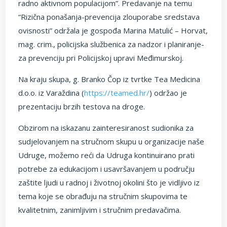
radno aktivnom populacijom”. Predavanje na temu
“Rizična ponašanja-prevencija zlouporabe sredstava
ovisnosti” održala je gospođa Marina Matulić – Horvat,
mag. crim., policijska službenica za nadzor i planiranje-
za prevenciju pri Policijskoj upravi Međimurskoj.
Na kraju skupa, g. Branko Čop iz tvrtke Tea Medicina
d.o.o. iz Varaždina (
https://teamed.hr/
) održao je
prezentaciju brzih testova na droge.
Obzirom na iskazanu zainteresiranost sudionika za
sudjelovanjem na stručnom skupu u organizacije naše
Udruge, možemo reći da Udruga kontinuirano prati
potrebe za edukacijom i usavršavanjem u području
zaštite ljudi u radnoj i životnoj okolini što je vidljivo iz
tema koje se obrađuju na stručnim skupovima te
kvalitetnim, zanimljivim i stručnim predavačima.