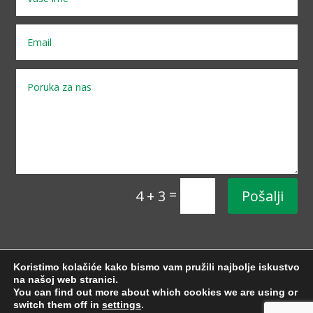
=
Pošalji
4 + 3
Koristimo kolačiće kako bismo vam pružili najbolje iskustvo
Copyright ©
UPZMZ
. Sva prava pridržana. Web
na našoj web stranici.
rješenje:
InTeh
You can find out more about which cookies we are using or
switch them off in
settings
.