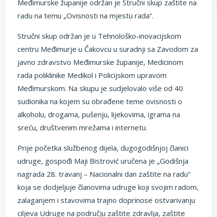
Međimurske županije održan je Stručni skup zaštite na
radu na temu „Ovisnosti na mjestu rada“.
Stručni skup održan je u Tehnološko-inovacijskom
centru Međimurje u Čakovcu u suradnji sa Zavodom za
javno zdravstvo Međimurske županije, Medicinom
rada poliklinike Medikol i Policijskom upravom
Međimurskom. Na skupu je sudjelovalo više od 40
sudionika na kojem su obrađene teme ovisnosti o
alkoholu, drogama, pušenju, lijekovima, igrama na
sreću, društvenim mrežama i internetu.
Prije početka službenog dijela, dugogodišnjoj članici
udruge, gospođi Maji Bistrović uručena je „Godišnja
nagrada 28. travanj – Nacionalni dan zaštite na radu“
koja se dodjeljuje članovima udruge koji svojim radom,
zalaganjem i stavovima trajno doprinose ostvarivanju
ciljeva Udruge na području zaštite zdravlja, zaštite