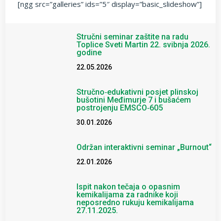
[ngg src=”galleries” ids=”5″ display=”basic_slideshow”]
Stručni seminar zaštite na radu
Toplice Sveti Martin 22. svibnja 2026.
godine
22.05.2026
Stručno‑edukativni posjet plinskoj
bušotini Međimurje 7 i bušaćem
postrojenju EMSCO‑605
30.01.2026
Održan interaktivni seminar „Burnout“
22.01.2026
Ispit nakon tečaja o opasnim
kemikalijama za radnike koji
neposredno rukuju kemikalijama
27.11.2025.