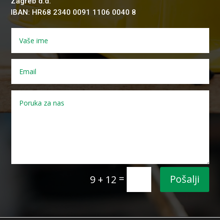
Zagreb d.d.
IBAN: HR68 2340 0091 1106 0040 8
=
Pošalji
9 + 12