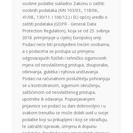
osobne podatke sukladno Zakonu o zaštiti
osobnih podataka (NN 103/03., 118/06.,
41/08., 130/11. i 106/12.) i EU općoj uredbi o
zaštiti podataka (GDPR - General Data
Protection Regulation), koja se od 25. svibnja
2018. primjenjuje u cijeloj Europskoj uniji.
Podaci neće biti proslijeđeni trećim osobama,
a s podacima se postupa uz primjenu
odgovarajućih fizičkih i tehničko-sigurnosnih
mjera od neovlaštenog pristupa, zlouporabe,
otkrivanja, gubitka i njihova uništavanja.
Podaci na računalnom poslužitelju pohranjuju
se u kontroliranom, sigurnom okruženju,
zaštićenom od neovlaštenog pristupa,
upotrebe ili odavanja. Popunjavanjem
prijavnice svi podaci su dani dobrovoljno i u
svakom trenutku se može dobiti uvid u svoje
podatke koji su prikupljeni i koji se obrađuju,
te zatražiti ispravak, izmjenu ili dopunu