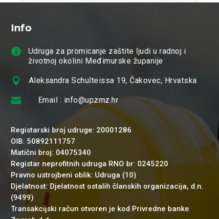
Info

Udruga za promicanje zaštite ljudi u radnoj i
životnoj okolini Međimurske županije

Aleksandra Schulteissa 19, Čakovec, Hrvatska

Email : info@upzmz.hr
Registarski broj udruge: 20001286
OIB: 50892111757
Matični broj: 04075340
Registar neprofitnih udruga RNO br: 0245220
Pravno ustrojbeni oblik: Udruga (10)
Djelatnost: Djelatnost ostalih članskih organizacija, d.n.
(9499)
Transakcijski račun otvoren je kod Privredne banke