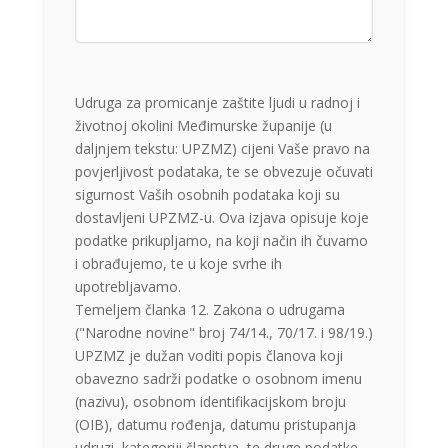
Udruga za promicanje zaštite ljudi u radnoj i
životnoj okolini Međimurske županije (u
daljnjem tekstu: UPZMZ) cijeni Vaše pravo na
povjerljivost podataka, te se obvezuje očuvati
sigurnost Vaših osobnih podataka koji su
dostavljeni UPZMZ-u. Ova izjava opisuje koje
podatke prikupljamo, na koji način ih čuvamo
i obrađujemo, te u koje svrhe ih
upotrebljavamo.
Temeljem članka 12. Zakona o udrugama
("Narodne novine" broj 74/14., 70/17. i 98/19.)
UPZMZ je dužan voditi popis članova koji
obavezno sadrži podatke o osobnom imenu
(nazivu), osobnom identifikacijskom broju
(OIB), datumu rođenja, datumu pristupanja
udruzi, kategoriji članstva, te druge podatke.