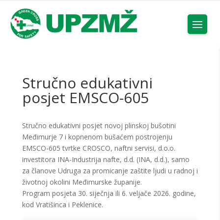
Stručno edukativni
posjet EMSCO-605
Stručno edukativni posjet novoj plinskoj bušotini
Međimurje 7 i kopnenom bušaćem postrojenju
EMSCO-605 tvrtke CROSCO, naftni servisi, d.o.o.
investitora INA-Industrija nafte, d.d. (INA, d.d.), samo
za članove Udruga za promicanje zaštite ljudi u radnoj i
životnoj okolini Međimurske županije.
Program posjeta 30. siječnja ili 6. veljače 2026. godine,
kod Vratišinca i Peklenice.